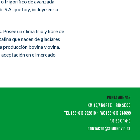
ro frigorífico de avanzada
 S.A. que hoy, incluye en su
 Posee un clima frío y libre de
talina que nacen de glaciares
la producción bovina y ovina.
n aceptación en el mercado
Punta Arenas
KM 13,7 norte - rio seco
Tel (56-61) 292810 - fax (56-61) 214699
P.O box 14-d
contacto@simunovic.cl