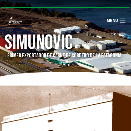
MENU
simunovic
INICIO
NOSOTROS
|
Primer exportador de carne de cordero de la Patagonia
PRODUCTOS
MERCADOS
FORMULARIO DE DENUNCIAS