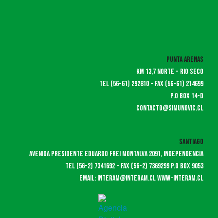
Punta Arenas
KM 13,7 norte - rio seco
Tel (56-61) 292810 - fax (56-61) 214699
P.O box 14-d
contacto@simunovic.cl
Santiago
Avenida presidente Eduardo Frei Montalva 2091, Independencia
tel (56-2) 7341692 - FAX (56-2) 7369299 p.o box 9053
email: interam@interam.cl www-interam.cl